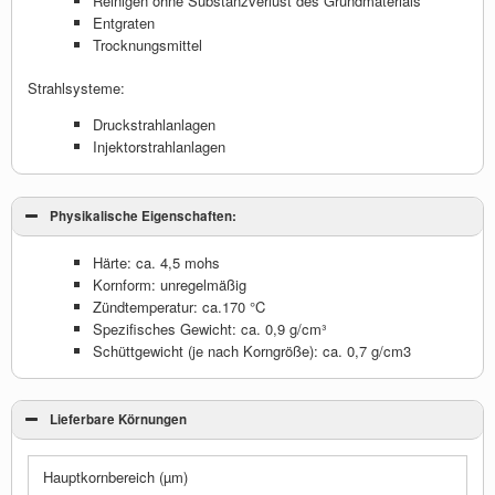
Reinigen ohne Substanzverlust des Grundmaterials
Entgraten
Trocknungsmittel
Strahlsysteme:
Druckstrahlanlagen
Injektorstrahlanlagen
Physikalische Eigenschaften:
Härte: ca. 4,5 mohs
Kornform: unregelmäßig
Zündtemperatur: ca.170 °C
Spezifisches Gewicht: ca. 0,9 g/cm³
Schüttgewicht (je nach Korngröße): ca. 0,7 g/cm3
Lieferbare Körnungen
Hauptkornbereich (µm)