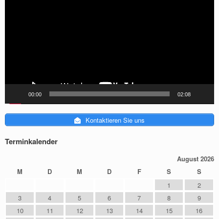
[do_widget id="media_video-2"]
[do_widget id="shortcodes-ultimate-2"]
[do_widget id="eo_calendar_widget-2"]
[do_widget id="eo_event_list_widget-2"]
[do_widget id="search-2"]
[do_widget id="ptc_widget-5"]
[do_widget id="vantage-social-media-3"]
[do_widget_area sidebar-footer]
[do_widget id="text-4"]
[do_widget_area sidebar-header]
00:00
02:08
[do_widget id="text-3"]
[do_widget_area sidebar-masthead]
Kontaktieren Sie uns
[do_widget_area widgets_for_shortcodes]
[do_widget id="ptc_widget-3"]
[do_widget_area wp_inactive_widgets]
Terminkalender
[do_widget id="siteorigin-panels-post-content-2"]
August 2026
[do_widget id="ptc_widget-4"]
[do_widget id="siteorigin-panels-post-content-3"]
M
D
M
D
F
S
S
[do_widget id="ptc_widget-2"]
1
2
[do_widget id="block-2"]
3
4
5
6
7
8
9
10
11
12
13
14
15
16