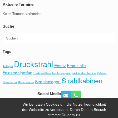
Aktuelle Termine
Keine Termine vorhanden
Suche
Suchen
nach:
Tags
Druckstrahl
Ersatz
Ersatzteile
Anlagen
Feinstrahlgeräte
Hartmetallbeschichtungsgerät
Injektorstrahlkabine
Kabinen
Strahlkabinen
Strahlanlagen
Reparieren
Reperaturen
Social Media
Wir benutzen Cookies um die Nutzerfreundlichkeit
der Webseite zu verbessen. Durch Deinen Besuch
Hafra Sandstrahltechnik Tel.:+49 (0) 8092- 6491 |
Kontakt
|
stimmst Du dem zu.