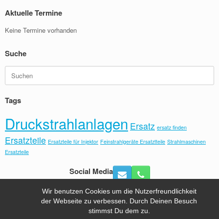
Aktuelle Termine
Keine Termine vorhanden
Suche
Suchen
nach:
Tags
Druckstrahlanlagen
Ersatz
ersatz finden
Ersatzteile
Ersatzteile für Injektor
Feinstrahlgeräte Ersatztteile
Strahlmaschinen
Ersatzteile
Social Media
Wir benutzen Cookies um die Nutzerfreundlichkeit
der Webseite zu verbessen. Durch Deinen Besuch
Hafra Sandstrahltechnik Tel.:+49 (0) 8092- 6491 |
Kontakt
|
stimmst Du dem zu.
Impressum
| powered by
wordpress