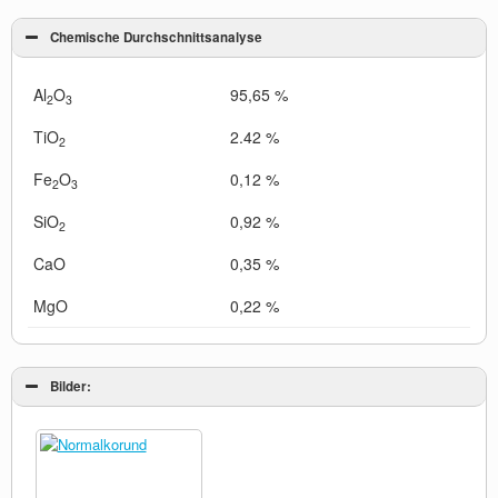
Chemische Durchschnittsanalyse
Al
O
95,65 %
2
3
TiO
2.42 %
2
Fe
O
0,12 %
2
3
SiO
0,92 %
2
CaO
0,35 %
MgO
0,22 %
Bilder: