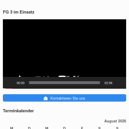
FG 3 im Einsatz
Video-
Player
00:00
02:08
Kontaktieren Sie uns
Terminkalender
August 2026
M
D
M
D
F
S
S