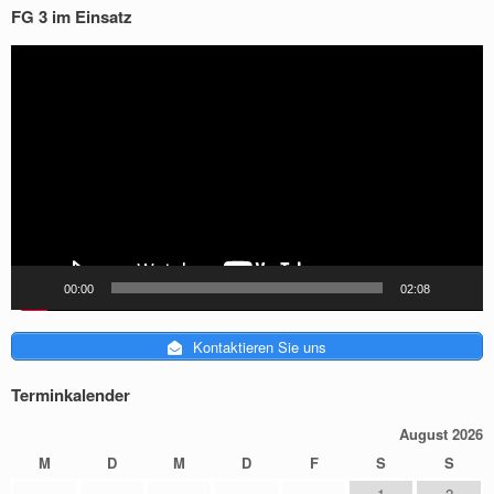
FG 3 im Einsatz
[do_widget_area sidebar-1]
[do_widget id="media_video-2"]
Video-
[do_widget id="shortcodes-ultimate-2"]
Player
[do_widget id="eo_calendar_widget-2"]
[do_widget id="eo_event_list_widget-2"]
[do_widget id="search-2"]
[do_widget id="ptc_widget-5"]
[do_widget id="vantage-social-media-3"]
[do_widget_area sidebar-footer]
[do_widget id="text-4"]
[do_widget_area sidebar-header]
[do_widget id="text-3"]
[do_widget_area sidebar-masthead]
00:00
02:08
[do_widget_area widgets_for_shortcodes]
[do_widget id="ptc_widget-3"]
Kontaktieren Sie uns
[do_widget_area wp_inactive_widgets]
[do_widget id="siteorigin-panels-post-content-2"]
[do_widget id="ptc_widget-4"]
Terminkalender
[do_widget id="siteorigin-panels-post-content-3"]
August 2026
[do_widget id="ptc_widget-2"]
[do_widget id="block-2"]
M
D
M
D
F
S
S
1
2