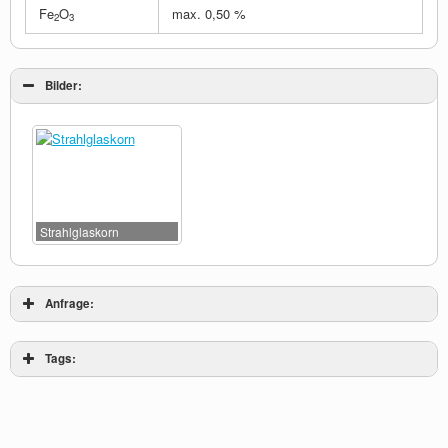
Fe
O
max. 0,50 %
2
3
Bilder:
Strahlglaskorn
Anfrage:
Tags: