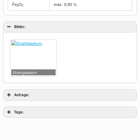
Fe
O
max. 0,50 %
2
3
Bilder:
Strahlglaskorn
Anfrage:
Tags: