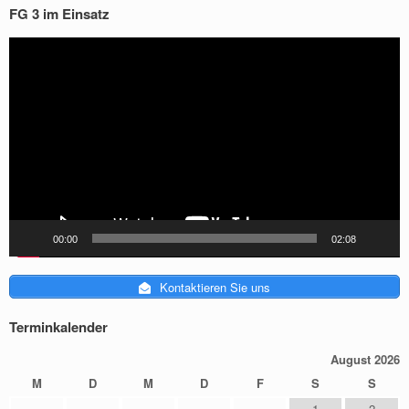
FG 3 im Einsatz
[do_widget_area sidebar-1]
[do_widget id="media_video-2"]
Video-
[do_widget id="shortcodes-ultimate-2"]
Player
[do_widget id="eo_calendar_widget-2"]
[do_widget id="eo_event_list_widget-2"]
[do_widget id="search-2"]
[do_widget id="ptc_widget-5"]
[do_widget id="vantage-social-media-3"]
[do_widget_area sidebar-footer]
[do_widget id="text-4"]
[do_widget_area sidebar-header]
[do_widget id="text-3"]
[do_widget_area sidebar-masthead]
00:00
02:08
[do_widget_area widgets_for_shortcodes]
[do_widget id="ptc_widget-3"]
Kontaktieren Sie uns
[do_widget_area wp_inactive_widgets]
[do_widget id="siteorigin-panels-post-content-2"]
[do_widget id="ptc_widget-4"]
Terminkalender
[do_widget id="siteorigin-panels-post-content-3"]
August 2026
[do_widget id="ptc_widget-2"]
[do_widget id="block-2"]
M
D
M
D
F
S
S
1
2