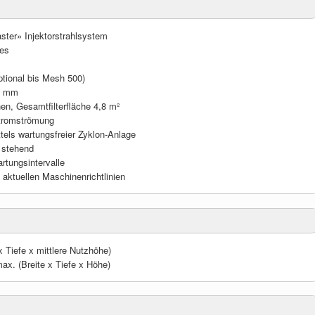
ster» Injektorstrahlsystem
ses
ptional bis Mesh 500)
 9 mm
onen, Gesamtfilterfläche 4,8 m²
stromströmung
tels wartungsfreier Zyklon-Anlage
 stehend
rtungsintervalle
 aktuellen Maschinenrichtlinien
 Tiefe x mittlere Nutzhöhe)
x. (Breite x Tiefe x Höhe)