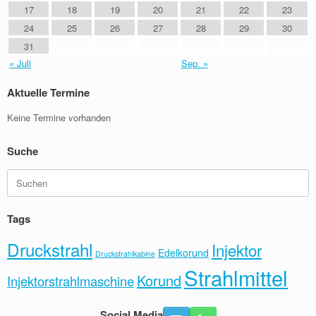
17
18
19
20
21
22
23
24
25
26
27
28
29
30
31
« Juli
Sep. »
Aktuelle Termine
Keine Termine vorhanden
Suche
Suchen
nach:
Tags
Druckstrahl
Injektor
Edelkorund
Druckstrahlkabine
Strahlmittel
Korund
Injektorstrahlmaschine
Social Media