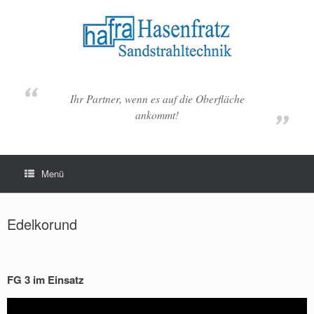
Zum
Inhalt
springen
Ihr Partner, wenn es auf die Oberfläche
ankommt!
Menü
Edelkorund
FG 3 im Einsatz
Video-