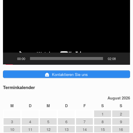
Player
00:00
02:08
Kontaktieren Sie uns
Terminkalender
August 2026
M
D
M
D
F
S
S
1
2
3
4
5
6
7
8
9
10
11
12
13
14
15
16