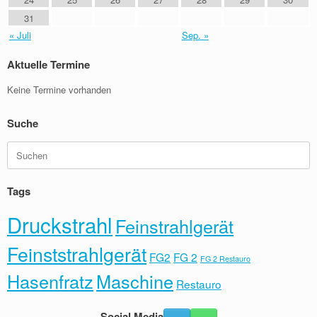
31
« Juli
Sep. »
Aktuelle Termine
Keine Termine vorhanden
Suche
Suchen
nach:
Tags
Druckstrahl
Feinstrahlgerät
Feinststrahlgerät
FG2
FG 2
FG 2 Restauro
Hasenfratz
Maschine
Restauro
Social Media