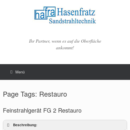
Zum
Inhalt
springen
Ihr Partner, wenn es auf die Oberfläche
ankommt!
Menü
Page Tags: Restauro
Feinstrahlgerät FG 2 Restauro
Beschreibung: