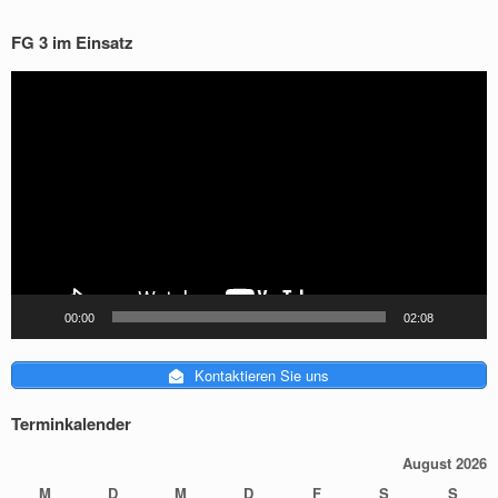
FG 3 im Einsatz
Video-
Player
00:00
02:08
Kontaktieren Sie uns
Terminkalender
August 2026
M
D
M
D
F
S
S