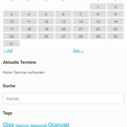
1
2
3
4
5
6
7
8
9
10
11
12
13
14
15
16
17
18
19
20
21
22
23
24
25
26
27
28
29
30
31
« Juli
Sep. »
Aktuelle Termine
Keine Termine vorhanden
Suche
Suchen
nach:
Tags
Glas
Granulat
Glasbruch
Glasgranulat