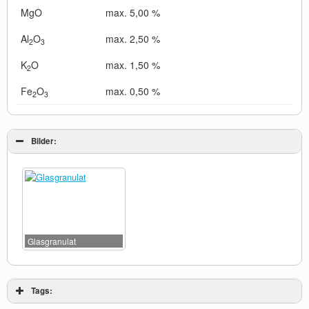
MgO
max. 5,00 %
Al
O
max. 2,50 %
2
3
K
O
max. 1,50 %
2
Fe
O
max. 0,50 %
2
3
Bilder:
Glasgranulat
Tags: