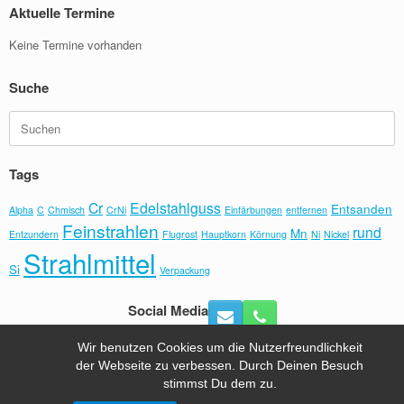
Aktuelle Termine
Keine Termine vorhanden
Suche
Suchen
nach:
Tags
Cr
Edelstahlguss
Entsanden
Alpha
C
Chmisch
CrNi
Einfärbungen
entfernen
Feinstrahlen
rund
Mn
Entzundern
Flugrost
Hauptkorn
Körnung
Ni
Nickel
Strahlmittel
Si
Verpackung
Social Media
Wir benutzen Cookies um die Nutzerfreundlichkeit
der Webseite zu verbessen. Durch Deinen Besuch
Hafra Sandstrahltechnik Tel.:+49 (0) 8092- 6491 |
Kontakt
|
stimmst Du dem zu.
Impressum
| powered by
wordpress