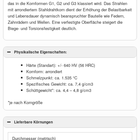
das in die Kornformen G1, G2 und G3 klassiert wird. Das Strahlen
mit arrondiertem Stahldrahtkorn dient der Erhöhung der Belastbarkeit
und Lebensdauer dynamisch beanspruchter Bauteile wie Federn,
Zahnrädern und Wellen. Eine verfestigte Oberfläche steigert die
Biege- und Torsionsfestigkeit deutlich.
Physikalische Eigenschaften:
Härte (Standart): +/- 640 HV (56 HRC)
Kornform: arrondiert
Schmelzpunkt: ca. 1.535 °C
Spezifisches Gewicht: ca. 7,4 g/cm3
Schüttgewicht*: ca. 4,4 – 4,8 g/cm3
*je nach Korngröße
Lieferbare Körnungen
Durchmesser (metrisch)