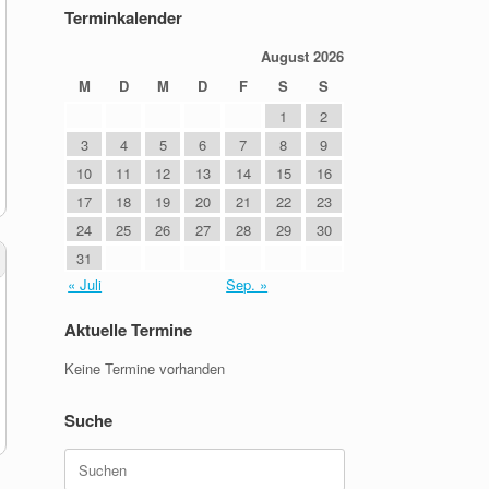
Terminkalender
August 2026
M
D
M
D
F
S
S
1
2
3
4
5
6
7
8
9
10
11
12
13
14
15
16
17
18
19
20
21
22
23
24
25
26
27
28
29
30
31
« Juli
Sep. »
Aktuelle Termine
Keine Termine vorhanden
Suche
Suchen
nach: