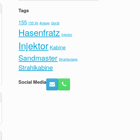
Tags
155
155 IN
Anlage
Gerät
Hasenfratz
Injector
Injektor
Kabine
Sandmaster
Strahlanlage
Strahlkabine
Social Media