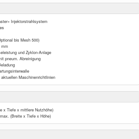
ster» Injektorstrahlsystem
ses
ptional bis Mesh 500)
 9 mm
seleistung und Zyklon-Anlage
e mit pneum. Abreinigung
Beladung
artungsinterwalle
 aktuellen Maschinenrichtlinien
 x Tiefe x mittlere Nutzhöhe)
ax. (Breite x Tiefe x Höhe)