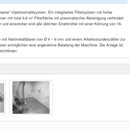
ster“ Injektorstrahlsystem. Ein integriertes Filtersystem mit hoher
nen mit total 9,6 m² Filterfläche mit pneumatischer Abreinigung verhindert
ar und einsetzbar sind alle üblichen Strahlmittel mit einer Körnung von 16-
ole mit Hartmetalldüsen von Ø 4 – 9 mm und einem Arbeitsstundenzähler zur
e Türen ermöglichen eine angenehme Beladung der Maschine. Die Anlage ist
ichtlinien.