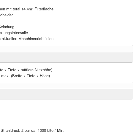
en mit total 14.4m² Filterfläche
cheider.
Beladung
artungsinterwalle
 aktuellen Maschinenrichtlinien
e x Tiefe x mittlere Nutzhöhe)
max. (Breite x Tiefe x Höhe)
trahldruck 2 bar ca. 1000 Liter/ Min.