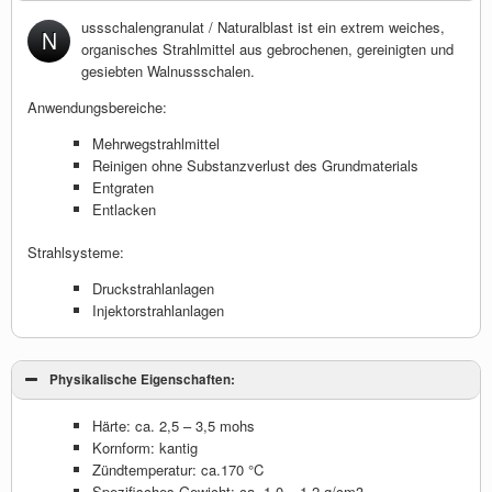
ussschalengranulat / Naturalblast ist ein extrem weiches,
N
organisches Strahlmittel aus gebrochenen, gereinigten und
gesiebten Walnussschalen.
Anwendungsbereiche:
Mehrwegstrahlmittel
Reinigen ohne Substanzverlust des Grundmaterials
Entgraten
Entlacken
Strahlsysteme:
Druckstrahlanlagen
Injektorstrahlanlagen
Physikalische Eigenschaften:
Härte: ca. 2,5 – 3,5 mohs
Kornform: kantig
Zündtemperatur: ca.170 °C
Spezifisches Gewicht: ca. 1,0 – 1,2 g/cm3