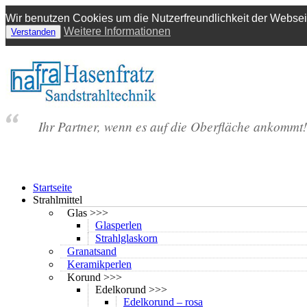
Wir benutzen Cookies um die Nutzerfreundlichkeit der Webse
Weitere Informationen
Verstanden
Zum
Inhalt
springen
Ihr Partner, wenn es auf die Oberfläche ankommt!
Startseite
Strahlmittel
Glas >>>
Glasperlen
Strahlglaskorn
Granatsand
Keramikperlen
Korund >>>
Edelkorund >>>
Edelkorund – rosa