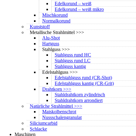
Edelkorund – weiß
Edelkorund – weiß mikro
Mischkorund
Normalkorund
Kunststoff
Metallische Strahlmittel >>>
Alu-Shot
Hartguss
Stahlguss >>>
Stahlguss rund HC
Stahlguss rund LC
Stahlguss kantig
Edelstahlguss >>>
Edelstahlguss rund (CR-Shot)
Edelstahlguss kantig (CR-Grit)
Drahtkorn >>>
Stahldrahtkorn zylindrisch
Stahldrahtkorn arrondiert
Natürliche Strahlmittel >>>
Maiskolbenschrot
Nussschalengranulat
Siliciumcarbid
Schlacke
Maschinen