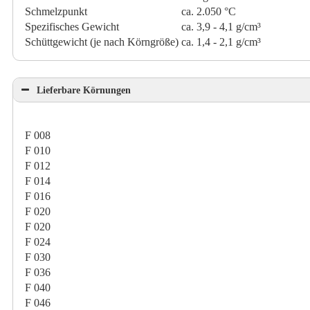
Schmelzpunkt
ca. 2.050 °C
Spezifisches Gewicht
ca. 3,9 - 4,1 g/cm³
Schüttgewicht (je nach Körngröße)
ca. 1,4 - 2,1 g/cm³
Lieferbare Körnungen
F 008
F 010
F 012
F 014
F 016
F 020
F 020
F 024
F 030
F 036
F 040
F 046