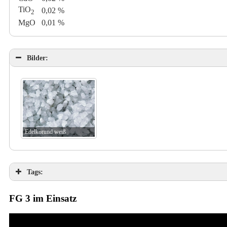
TiO
0,02 %
2
MgO
0,01 %
Bilder:
Edelkorund weiß
Tags:
FG 3 im Einsatz
Video-
Player