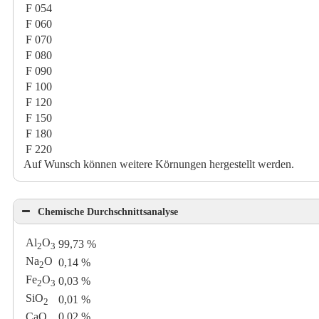
F 054
F 060
F 070
F 080
F 090
F 100
F 120
F 150
F 180
F 220
Auf Wunsch können weitere Körnungen hergestellt werden.
Chemische Durchschnittsanalyse
Al
O
99,73 %
2
3
Na
O
0,14 %
2
Fe
O
0,03 %
2
3
SiO
0,01 %
2
CaO
0,02 %