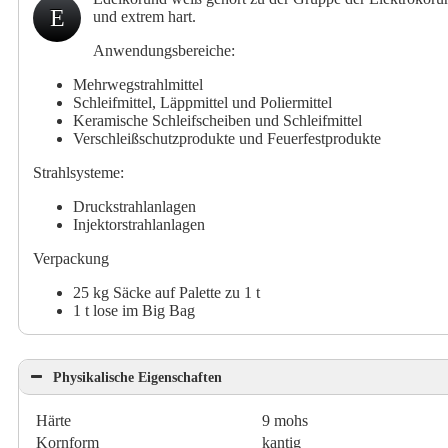
E
und extrem hart.
Anwendungsbereiche:
Mehrwegstrahlmittel
Schleifmittel, Läppmittel und Poliermittel
Keramische Schleifscheiben und Schleifmittel
Verschleißschutzprodukte und Feuerfestprodukte
Strahlsysteme:
Druckstrahlanlagen
Injektorstrahlanlagen
Verpackung
25 kg Säcke auf Palette zu 1 t
1 t lose im Big Bag
Physikalische Eigenschaften
Härte
9 mohs
Kornform
kantig